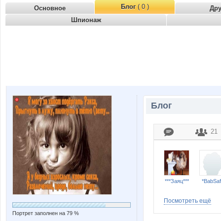
Блог
( 0 )
Основное
Др
Шпионаж
Блог
21
***Заяц***
*BabSaf
Посмотреть ещё
Портрет заполнен на 79 %