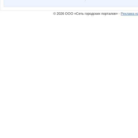
Tau
Tredda
© 2026 ООО «Сеть городских порталов» ·
Реклама н
anusha21
azaliya
cornflour
deleina8
jk-001
kalinae2
maxijaz10
mol4un