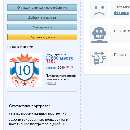
Arvven
Beatris
Этот блог
Отправить приватное сообщение
блогеров
.
Добавить в друзья
Игнорировать
Diamond Crumb
GlerY
Посетит
Сделать подарок
Городской форум
Kros$_Bunny
Kseniya
популярность:
Посмотре
13680 место
-585 ↓
-80 ↓
рейтинг
1990
?
Привилегированный
пользователь
10
Mixxxx
N@T@
уровня
Статистика портрета:
Nery
OLING
сейчас просматривают портрет - 0
зарегистрированные пользователи
посетившие портрет за 7 дней - 0